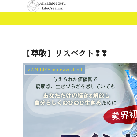
【尊敬】リスペクト❢❣
VAN LIFE in newzealand