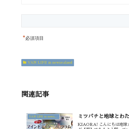
*
必須項目
VAN LIFE in newzealand
関連記事
ミツバチと地球とわた
VAN LIFE in newzealand
KIAORA! こんにちは