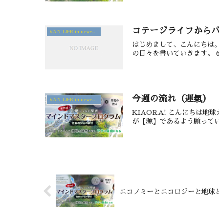
コテージライフから
VAN LIFE in newzealand
はじめまして、こんにちは
の日々を書いていきます。 
今週の流れ（運氣）
VAN LIFE in newzealand
KIAORA! こんにちは
が【源】であるよう願ってい
エコノミーとエコロジーと地球