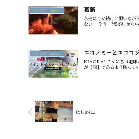
葛藤
VAN LIFE in newzealand
永遠に今が続けと願いながら
ない。 そう、"気が付かない
エコノミーとエコロ
VAN LIFE in newzealand
KIAORA! こんにちは
が【源】であるよう願ってい
はじめに。