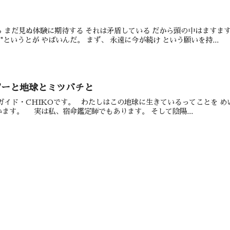
 まだ見ぬ体験に期待する それは矛盾している だから頭の中はますま
"というとが やばいんだ。 まず、 永遠に今が続け という願いを持...
ジーと地球とミツバチと
地球ガイド・CHIKOです。 わたしはこの地球に生きているってことを 
ます。 実は私、宿命鑑定師でもあります。 そして陰陽...