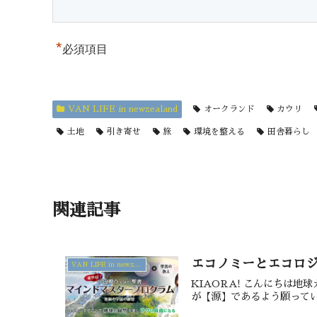
*
必須項目
VAN LIFE in newzealand
オークランド
カウリ
土地
引き寄せ
旅
環境を整える
田舎暮らし
関連記事
エコノミーとエコロ
VAN LIFE in newzealand
KIAORA! こんにちは
が【源】であるよう願ってい