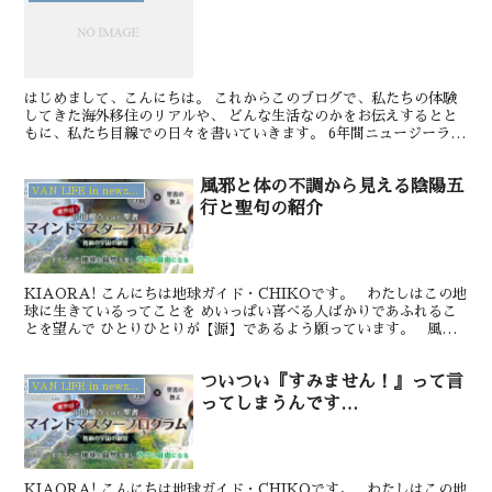
はじめまして、こんにちは。 これからこのブログで、私たちの体験
してきた海外移住のリアルや、 どんな生活なのかをお伝えするとと
もに、私たち目線での日々を書いていきます。 6年間ニュージーラン
ドではまあ大きい街に住んでいたのですが、 今はより私...
風邪と体の不調から見える陰陽五
VAN LIFE in newzealand
行と聖句の紹介
KIAORA! こんにちは地球ガイド・CHIKOです。 わたしはこの地
球に生きているってことを めいっぱい喜べる人ばかりであふれるこ
とを望んで ひとりひとりが【源】であるよう願っています。 風邪
ひきましたー。。。 今朝、あら？ ...
ついつい『すみません！』って言
VAN LIFE in newzealand
ってしまうんです…
KIAORA! こんにちは地球ガイド・CHIKOです。 わたしはこの地