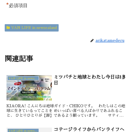
*
必須項目
VAN LIFE in newzealand
arikatamederu
関連記事
ミツバチと地球とわたし今日は㋇3
VAN LIFE in newzealand
日
KIAORA! こんにちは地球ガイド・CHIKOです。 わたしはこの地
球に生きているってことを めいっぱい喜べる人ばかりであふれるこ
と、 ひとりひとりが【源】であるよう願っています。 サティシ
ュ・クマール氏Zoom講演会「〜...
コテージライフからバンライフへ
VAN LIFE in newzealand